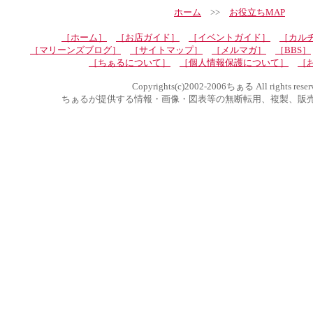
ホーム
>>
お役立ちMAP
［ホーム］
［お店ガイド］
［イベントガイド］
［カル
［マリーンズブログ］
［サイトマップ］
［メルマガ］
［BBS］
［ちぁるについて］
［個人情報保護について］
［
Copyrights(c)2002-2006ちぁる All rights reser
ちぁるが提供する情報・画像・図表等の無断転用、複製、販