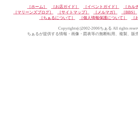
［ホーム］
［お店ガイド］
［イベントガイド］
［カル
［マリーンズブログ］
［サイトマップ］
［メルマガ］
［BBS］
［ちぁるについて］
［個人情報保護について］
［
Copyrights(c)2002-2006ちぁる All rights reser
ちぁるが提供する情報・画像・図表等の無断転用、複製、販