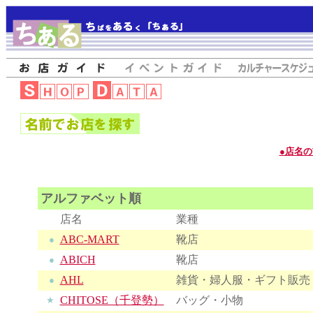
●店名
アルファベット順
店名
業種
ABC-MART
靴店
●
ABICH
靴店
●
AHL
雑貨・婦人服・ギフト販売
●
CHITOSE（千登勢）
バッグ・小物
★