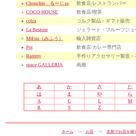
Chouchin るーじゅ
飲食店/レストランバー
●
COCO HOUSE
飲食店/喫茶
●
colza
コルク製品・ギフト販売
●
La Bestone
ジェラート・フルーツジュ
●
MiFuu（みふう）
輸入雑貨店
■
Pot
飲食店/カレー専門店
●
Rammy
手作りアクセサリー製造・
●
space GALLERIA
画廊
●
あ
か
さ
た
は
ま
や
ら
A
C
L
M
R
S
Z
ホーム
>>
お店
>>
名前でお店を探