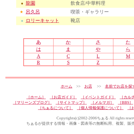
龍園
飲食店/中華料理
●
呂久呂
喫茶・ギャラリー
★
ロリーキャット
靴店
●
あ
か
さ
た
は
ま
や
ら
A
C
L
M
R
S
Z
ホーム
>>
お店
>>
名前でお店を探
［ホーム］
［お店ガイド］
［イベントガイド］
［カル
［マリーンズブログ］
［サイトマップ］
［メルマガ］
［BBS］
［ちぁるについて］
［個人情報保護について］
［
Copyrights(c)2002-2006ちぁる All rights reser
ちぁるが提供する情報・画像・図表等の無断転用、複製、販