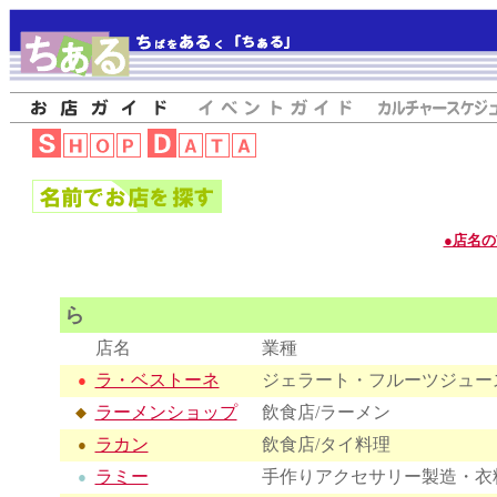
●店名
ら
店名
業種
ラ・ベストーネ
ジェラート・フルーツジュー
●
ラーメンショップ
飲食店/ラーメン
◆
ラカン
飲食店/タイ料理
●
ラミー
手作りアクセサリー製造・衣
●